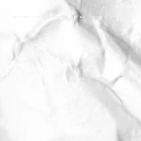
Copyright 2022- 2dproject / Verlag Fischer & Gerlach