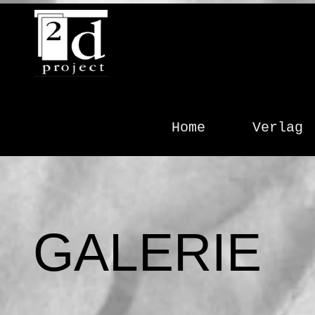
2dproject
Verlag &
Home
Verlag
Agentur
GALERIE